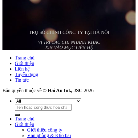
TRỤ SỞ CHÍNH CÔNG TY TẠI HÀ NỘI
VỊ TRÍ CÁC CHI NHÁNH KHÁC
XIN VÀO MỤC LIÊN HỆ
Trang chủ
Giới thiệu
Liên hệ
Tuyển dụng
Tin tức
Bản quyền thuộc về ©
Hai Au Int., JSC
2026
Tìm
kiếm:
Trang chủ
Giới thiệu
Giới thiệu công ty
Văn phòng & Kho bãi