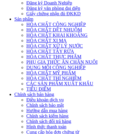
Đăng ký Doanh Nghiệp
Đăng ký văn phòng đại diện
Giấy chứng nhận đủ ĐKKD
Sản phẩm
HÓA CHẤT CÔNG NGHIỆP
HÓA CHẤT DỆT NHUỘM
HÓA CHẤT KHAI KHOÁNG
HÓA CHẤT XI MẠ
HÓA CHẤT XỬ LÝ NƯỚC
HÓA CHẤT TẨY RỬA
HÓA CHẤT THỰC PHẨM
PHỤ GIA THỨC ĂN CHĂN NUÔI
DUNG MÔI CÔNG NGHIỆP
HÓA CHẤT MỸ PHẨM
HÓA CHẤT THÍ NGHIỆM
CÁC SẢN PHẨM XUẤT KHẨU
TIÊU ĐIỂM
Chính sách bán hàng
Điều khoản dịch vụ
Chính sách bảo mật
Hướng dẫn mua hàng
Chính sách kiểm hàng
Chính sách đổi trả hàng
Hình thức thanh toán
Cung cấp hóa đơn chứng từ