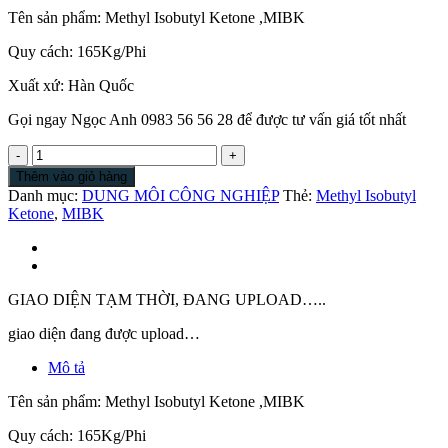
Tên sản phẩm: Methyl Isobutyl Ketone ,MIBK
Quy cách: 165Kg/Phi
Xuất xứ: Hàn Quốc
Gọi ngay Ngọc Anh 0983 56 56 28 để được tư vấn giá tốt nhất
Methyl
Isobutyl
Thêm vào giỏ hàng
Ketone
Danh mục:
DUNG MÔI CÔNG NGHIỆP
Thẻ:
Methyl Isobutyl
|
Ketone
,
MIBK
MIBK
số
lượng
GIAO DIỆN TẠM THỜI, ĐANG UPLOAD…..
giao diện đang được upload…
Mô tả
Tên sản phẩm: Methyl Isobutyl Ketone ,MIBK
Quy cách: 165Kg/Phi