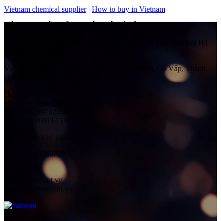
Vietnam chemical supplier
|
How to buy in Vietnam
CÔNG TY CỔ PHẦN QUỐC TẾ HẢI ÂU
Địa chỉ:
Số 41 Ngách 58 Ngõ 108, Đường Trần Phú, Phường Hà
Đông, Thành phố Hà Nội, Việt Nam
VP HCM:
Số 525/1/10H Quang Trung, Phường Gò Vấp, Thành
phố Hồ Chí Minh, Việt Nam
Hotline:
Mr. Ngọc Anh: 0983565628
Mr. Tuấn: 0976244181 (HN)
Mr. Lâm: 0931145765 (SG)
Điện thoại:
024 33560758
Fax:
024 33560759
Email:
haiau@haiauint.vn
ngocanh@haiauint.vn