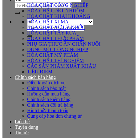
Tìm
HÓA CHẤT CÔNG NGHIỆP
kiếm:
HÓA CHẤT DỆT NHUỘM
HÓA CHẤT KHAI KHOÁNG
HÓA CHẤT XI MẠ
Tìm
HÓA CHẤT XỬ LÝ NƯỚC
kiếm:
HÓA CHẤT TẨY RỬA
HÓA CHẤT THỰC PHẨM
PHỤ GIA THỨC ĂN CHĂN NUÔI
DUNG MÔI CÔNG NGHIỆP
HÓA CHẤT MỸ PHẨM
HÓA CHẤT THÍ NGHIỆM
CÁC SẢN PHẨM XUẤT KHẨU
TIÊU ĐIỂM
Chính sách bán hàng
Điều khoản dịch vụ
Chính sách bảo mật
Hướng dẫn mua hàng
Chính sách kiểm hàng
Chính sách đổi trả hàng
Hình thức thanh toán
Cung cấp hóa đơn chứng từ
Liên hệ
Tuyển dụng
Tin tức