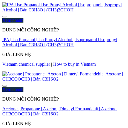
Xem nhanh
DUNG MÔI CÔNG NGHIỆP
IPA | Iso Propanol | Iso Propyl Alcohol | Isopropanol | Isopropyl
Alcohol | Bán C3H8O | (CH3)2CHOH
GIÁ: LIÊN HỆ
Vietnam chemical supplier
|
How to buy in Vietnam
Xem nhanh
DUNG MÔI CÔNG NGHIỆP
Acetone | Propanone | Axeton | Dimetyl Formandehit | Axetone |
CH3COOCH3 | Bán C3H6O2
GIÁ: LIÊN HỆ