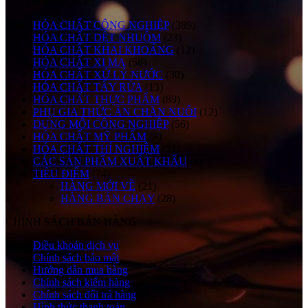
Danh mục sản phẩm
HÓA CHẤT CÔNG NGHIỆP
(389)
HÓA CHẤT DỆT NHUỘM
(23)
HÓA CHẤT KHAI KHOÁNG
(12)
HÓA CHẤT XI MẠ
(58)
HÓA CHẤT XỬ LÝ NƯỚC
(30)
HÓA CHẤT TẨY RỬA
(13)
HÓA CHẤT THỰC PHẨM
(89)
PHỤ GIA THỨC ĂN CHĂN NUÔI
(12)
DUNG MÔI CÔNG NGHIỆP
(56)
HÓA CHẤT MỸ PHẨM
(8)
HÓA CHẤT THÍ NGHIỆM
(21)
CÁC SẢN PHẨM XUẤT KHẨU
(4)
TIÊU ĐIỂM
(74)
HÀNG MỚI VỀ
(21)
HÀNG BÁN CHẠY
(28)
CHÍNH SÁCH BÁN HÀNG
Điều khoản dịch vụ
Chính sách bảo mật
Hướng dẫn mua hàng
Chính sách kiểm hàng
Chính sách đổi trả hàng
Hình thức thanh toán