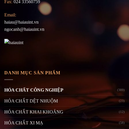
Fax:
024 33560759
Email:
haiau@haiauint.vn
ngocanh@haiauint.vn
DANH MỤC SẢN PHẨM
HÓA CHẤT CÔNG NGHIỆP
(389)
HÓA CHẤT DỆT NHUỘM
(23)
HÓA CHẤT KHAI KHOÁNG
(12)
HÓA CHẤT XI MẠ
(58)