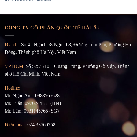
CÔNG TY CỔ PHẦN QUỐC TẾ HẢI ÂU
Địa chỉ:
Số 41 Ngách 58 Ngõ 108, Đường Trần Phú, Phường Hà
Đông, Thành phố Hà Nội, Việt Nam
VP HCM:
Số 525/1/10H Quang Trung, Phường Gò Vấp, Thành
phố Hồ Chí Minh, Việt Nam
Hotline:
Mr. Ngọc Anh: 0983565628
Mr. Tuấn: 0976244181 (HN)
Mr. Lâm: 0931145765 (SG)
Điện thoại:
024 33560758