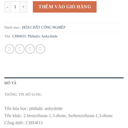
Phthalic | PHTHALIC ANHYDRIDE | Bán C8H4O3 số lượng
THÊM VÀO GIỎ HÀNG
Danh mục:
HÓA CHẤT CÔNG NGHIỆP
Thẻ:
C8H4O3
,
Phthalic Anhydride
MÔ TẢ
THÔNG TIN BỔ SUNG
Tên hóa học: phthalic anhydride
Tên khác: 2-benzofuran-1,3-dione, Isobenzofuran-1,3-dione
Công thức: C8H4O3