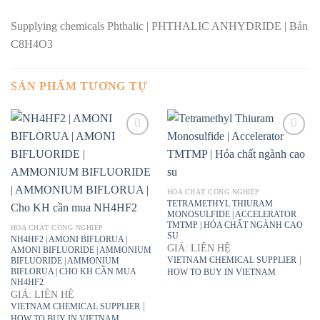
Supplying chemicals Phthalic | PHTHALIC ANHYDRIDE | Bán
C8H4O3
SẢN PHẨM TƯƠNG TỰ
HÓA CHẤT CÔNG NGHIỆP
TETRAMETHYL THIURAM
MONOSULFIDE | ACCELERATOR
TMTMP | HÓA CHẤT NGÀNH CAO
HÓA CHẤT CÔNG NGHIỆP
SU
NH4HF2 | AMONI BIFLORUA |
GIÁ: LIÊN HỆ
AMONI BIFLUORIDE | AMMONIUM
|
VIETNAM CHEMICAL SUPPLIER
BIFLUORIDE | AMMONIUM
BIFLORUA | CHO KH CẦN MUA
HOW TO BUY IN VIETNAM
NH4HF2
GIÁ: LIÊN HỆ
|
VIETNAM CHEMICAL SUPPLIER
HOW TO BUY IN VIETNAM