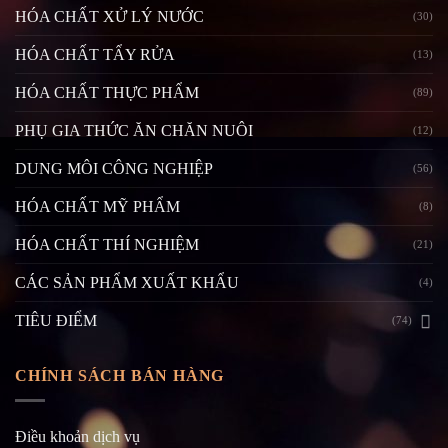
HÓA CHẤT XỬ LÝ NƯỚC
(30)
HÓA CHẤT TẨY RỬA
(13)
HÓA CHẤT THỰC PHẨM
(89)
PHỤ GIA THỨC ĂN CHĂN NUÔI
(12)
DUNG MÔI CÔNG NGHIỆP
(56)
HÓA CHẤT MỸ PHẨM
(8)
HÓA CHẤT THÍ NGHIỆM
(21)
CÁC SẢN PHẨM XUẤT KHẨU
(4)
TIÊU ĐIỂM
(74)
CHÍNH SÁCH BÁN HÀNG
Điều khoản dịch vụ