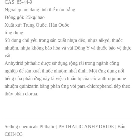
CAS: 85-44-9
Ngoại quan: dạng tinh thể màu trắng
Đóng gói: 25kg/ bao
Xuất xứ: Trung Quốc, Hàn Quốc
ứng dụng:
Sử dụng chủ yếu trong sản xuất nhựa dẻo, nhựa alkyd, thuốc
nhuộm, nhựa không bão hòa và vài Đông Y và thuốc bảo vệ thực
vật.
Anhydrid phthalic được sử dụng rộng rãi trong ngành công
nghiệp để sản xuất thuốc nhuộm nhất định. Một ứng dụng nổi
tiếng của phản ứng này là việc chuẩn bị của các anthroquinone
nhuộm quinizarin bằng phản ứng với para-chlorophenol tiếp theo
thủy phân clorua.
Selling chemicals Phthalic | PHTHALIC ANHYDRIDE | Bán
C8H4O3