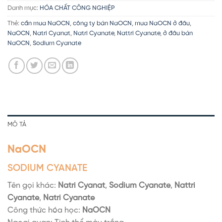
Danh mục:
HÓA CHẤT CÔNG NGHIỆP
Thẻ:
cần mua NaOCN
,
công ty bán NaOCN
,
mua NaOCN ở đâu
,
NaOCN
,
Natri Cyanat
,
Natri Cyanate
,
Nattri Cyanate
,
ở đâu bán
NaOCN
,
Sodium Cyanate
MÔ TẢ
NaOCN
SODIUM CYANATE
Tên gọi khác:
Natri Cyanat
,
Sodium Cyanate
,
Nattri
Cyanate
,
Natri Cyanate
Công thức hóa học:
NaOCN