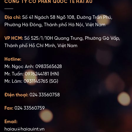
CÔNG TY CỔ PHẦN QUỐC TẾ HẢI ÂU
Địa chỉ:
Số 41 Ngách 58 Ngõ 108, Đường Trần Phú,
Phường Hà Đông, Thành phố Hà Nội, Việt Nam
VP HCM:
Số 525/1/10H Quang Trung, Phường Gò Vấp,
Thành phố Hồ Chí Minh, Việt Nam
Hotline:
Mr. Ngọc Anh: 0983565628
Mr. Tuấn: 0976244181 (HN)
Mr. Lâm: 0931145765 (SG)
Điện thoại:
024 33560758
Fax:
024 33560759
Email:
haiau@haiauint.vn