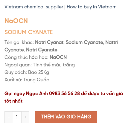
Vietnam chemical supplier
|
How to buy in Vietnam
NaOCN
SODIUM CYANATE
Tên gọi khác:
Natri Cyanat
,
Sodium Cyanate
,
Nattri
Cyanate
,
Natri Cyanate
Công thức hóa học:
NaOCN
Ngoại quan: Tinh thể màu trắng
Quy cách: Bao 25Kg
Xuất xứ: Trung Quốc
Gọi ngay Ngọc Anh 0983 56 56 28 để được tư vấn giá
tốt nhất
Sodium Cyanate | NaOCN | Natri Cyanat | Nattri Cyanate | Natr
THÊM VÀO GIỎ HÀNG