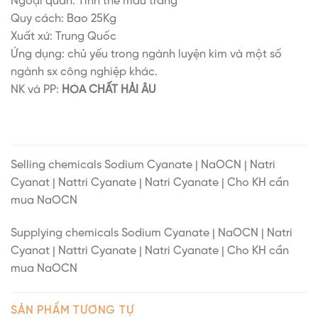
Ngoại quan: Tinh thể màu trắng
Quy cách: Bao 25Kg
Xuất xứ: Trung Quốc
Ứng dụng: chủ yếu trong ngành luyện kim và một số
ngành sx công nghiệp khác.
NK và PP:
HÓA CHẤT
HẢI ÂU
Selling chemicals Sodium Cyanate | NaOCN | Natri
Cyanat | Nattri Cyanate | Natri Cyanate | Cho KH cần
mua NaOCN
Supplying chemicals Sodium Cyanate | NaOCN | Natri
Cyanat | Nattri Cyanate | Natri Cyanate | Cho KH cần
mua NaOCN
SẢN PHẨM TƯƠNG TỰ