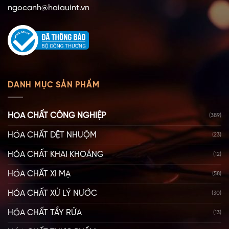
ngocanh@haiauint.vn
DANH MỤC SẢN PHẨM
HÓA CHẤT CÔNG NGHIỆP
(389)
HÓA CHẤT DỆT NHUỘM
(23)
HÓA CHẤT KHAI KHOÁNG
(12)
HÓA CHẤT XI MẠ
(58)
HÓA CHẤT XỬ LÝ NƯỚC
(30)
HÓA CHẤT TẨY RỬA
(13)