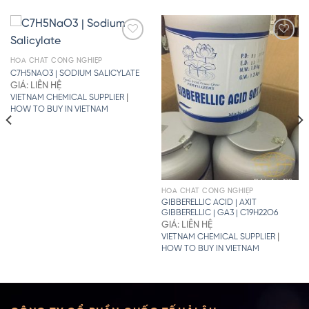
HÓA CHẤT CÔNG NGHIỆP
C7H5NAO3 | SODIUM SALICYLATE
GIÁ: LIÊN HỆ
|
VIETNAM CHEMICAL SUPPLIER
HOW TO BUY IN VIETNAM
HÓA CHẤT CÔNG NGHIỆP
GIBBERELLIC ACID | AXIT
GIBBERELLIC | GA3 | C19H22O6
GIÁ: LIÊN HỆ
|
VIETNAM CHEMICAL SUPPLIER
HOW TO BUY IN VIETNAM