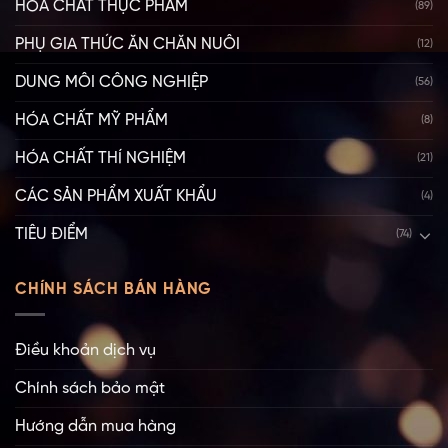
HÓA CHẤT THỰC PHẨM
(89)
PHỤ GIA THỨC ĂN CHĂN NUÔI
(12)
DUNG MÔI CÔNG NGHIỆP
(56)
HÓA CHẤT MỸ PHẨM
(8)
HÓA CHẤT THÍ NGHIỆM
(21)
CÁC SẢN PHẨM XUẤT KHẨU
(4)
TIÊU ĐIỂM
(74)
CHÍNH SÁCH BÁN HÀNG
Điều khoản dịch vụ
Chính sách bảo mật
Hướng dẫn mua hàng