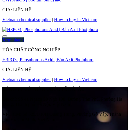
GIÁ: LIÊN HỆ
Vietnam chemical supplier
|
How to buy in Vietnam
Xem nhanh
HÓA CHẤT CÔNG NGHIỆP
H3PO3 | Phosphorous Acid | Bán Axit Photphoro
GIÁ: LIÊN HỆ
Vietnam chemical supplier
|
How to buy in Vietnam
CÔNG TY CỔ PHẦN QUỐC TẾ HẢI ÂU
Địa chỉ:
Số 41 Ngách 58 Ngõ 108, Đường Trần Phú, Phường Hà
Đông, Thành phố Hà Nội, Việt Nam
VP HCM:
Số 525/1/10H Quang Trung, Phường Gò Vấp, Thành
phố Hồ Chí Minh, Việt Nam
Hotline: