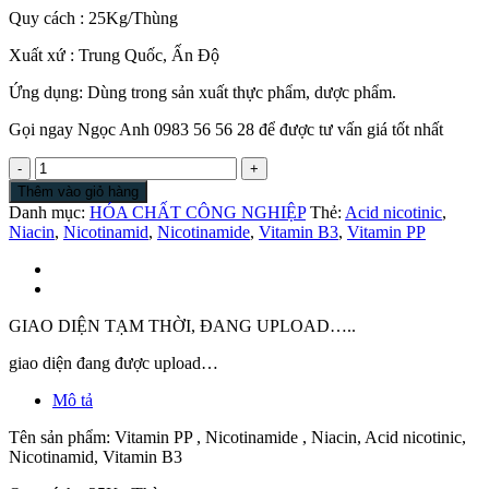
Quy cách : 25Kg/Thùng
Xuất xứ : Trung Quốc, Ấn Độ
Ứng dụng: Dùng trong sản xuất thực phẩm, dược phẩm.
Gọi ngay Ngọc Anh 0983 56 56 28 để được tư vấn giá tốt nhất
Vitamin
PP
Thêm vào giỏ hàng
|
Danh mục:
HÓA CHẤT CÔNG NGHIỆP
Thẻ:
Acid nicotinic
,
Nicotinamide
Niacin
,
Nicotinamid
,
Nicotinamide
,
Vitamin B3
,
Vitamin PP
|
Niacin
|
Acid
nicotinic
GIAO DIỆN TẠM THỜI, ĐANG UPLOAD…..
|
Nicotinamid
giao diện đang được upload…
|
Mô tả
Vitamin
B3
Tên sản phẩm: Vitamin PP , Nicotinamide , Niacin, Acid nicotinic,
số
Nicotinamid, Vitamin B3
lượng