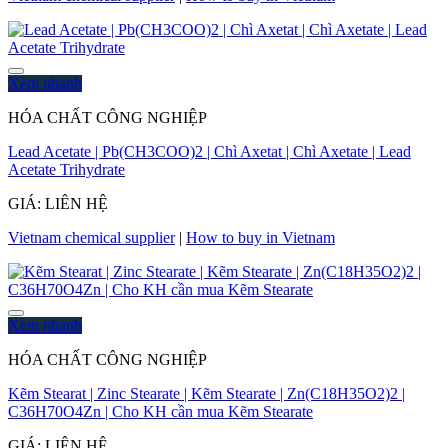
Xem nhanh
HÓA CHẤT CÔNG NGHIỆP
Lead Acetate | Pb(CH3COO)2 | Chì Axetat | Chì Axetate | Lead
Acetate Trihydrate
GIÁ: LIÊN HỆ
Vietnam chemical supplier
|
How to buy in Vietnam
Xem nhanh
HÓA CHẤT CÔNG NGHIỆP
Kẽm Stearat | Zinc Stearate | Kẽm Stearate | Zn(C18H35O2)2 |
C36H70O4Zn | Cho KH cần mua Kẽm Stearate
GIÁ: LIÊN HỆ