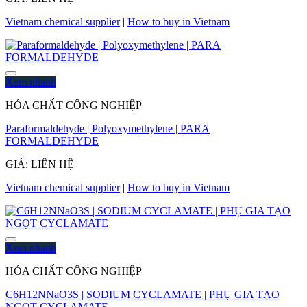
Vietnam chemical supplier
|
How to buy in Vietnam
Xem nhanh
HÓA CHẤT CÔNG NGHIỆP
Paraformaldehyde | Polyoxymethylene | PARA
FORMALDEHYDE
GIÁ: LIÊN HỆ
Vietnam chemical supplier
|
How to buy in Vietnam
Xem nhanh
HÓA CHẤT CÔNG NGHIỆP
C6H12NNaO3S | SODIUM CYCLAMATE | PHỤ GIA TẠO
NGỌT CYCLAMATE