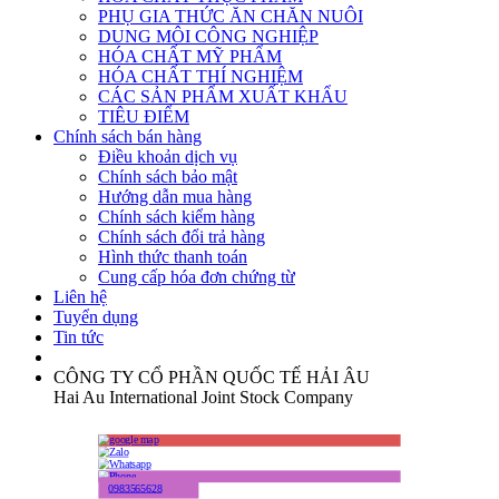
PHỤ GIA THỨC ĂN CHĂN NUÔI
DUNG MÔI CÔNG NGHIỆP
HÓA CHẤT MỸ PHẨM
HÓA CHẤT THÍ NGHIỆM
CÁC SẢN PHẨM XUẤT KHẨU
TIÊU ĐIỂM
Chính sách bán hàng
Điều khoản dịch vụ
Chính sách bảo mật
Hướng dẫn mua hàng
Chính sách kiểm hàng
Chính sách đổi trả hàng
Hình thức thanh toán
Cung cấp hóa đơn chứng từ
Liên hệ
Tuyển dụng
Tin tức
CÔNG TY CỔ PHẦN QUỐC TẾ HẢI ÂU
Hai Au International Joint Stock Company
0983565628