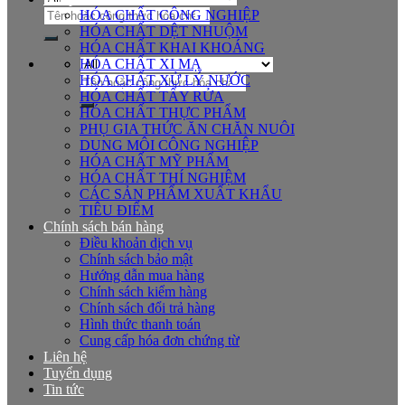
Tìm
HÓA CHẤT CÔNG NGHIỆP
kiếm:
HÓA CHẤT DỆT NHUỘM
HÓA CHẤT KHAI KHOÁNG
HÓA CHẤT XI MẠ
Tìm
HÓA CHẤT XỬ LÝ NƯỚC
kiếm:
HÓA CHẤT TẨY RỬA
HÓA CHẤT THỰC PHẨM
PHỤ GIA THỨC ĂN CHĂN NUÔI
DUNG MÔI CÔNG NGHIỆP
HÓA CHẤT MỸ PHẨM
HÓA CHẤT THÍ NGHIỆM
CÁC SẢN PHẨM XUẤT KHẨU
TIÊU ĐIỂM
Chính sách bán hàng
Điều khoản dịch vụ
Chính sách bảo mật
Hướng dẫn mua hàng
Chính sách kiểm hàng
Chính sách đổi trả hàng
Hình thức thanh toán
Cung cấp hóa đơn chứng từ
Liên hệ
Tuyển dụng
Tin tức