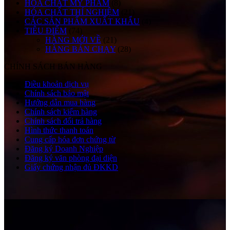
HÓA CHẤT MỸ PHẨM
(8)
HÓA CHẤT THÍ NGHIỆM
(21)
CÁC SẢN PHẨM XUẤT KHẨU
(4)
TIÊU ĐIỂM
(74)
HÀNG MỚI VỀ
(21)
HÀNG BÁN CHẠY
(28)
CHÍNH SÁCH BÁN HÀNG
Điều khoản dịch vụ
Chính sách bảo mật
Hướng dẫn mua hàng
Chính sách kiểm hàng
Chính sách đổi trả hàng
Hình thức thanh toán
Cung cấp hóa đơn chứng từ
Đăng ký Doanh Nghiệp
Đăng ký văn phòng đại diện
Giấy chứng nhận đủ ĐKKD