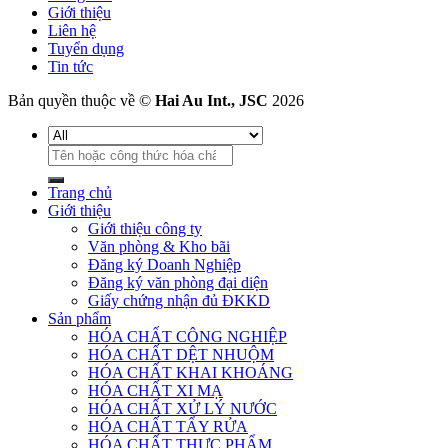
Giới thiệu
Liên hệ
Tuyển dụng
Tin tức
Bản quyền thuộc về ©
Hai Au Int., JSC
2026
Tìm
kiếm:
Trang chủ
Giới thiệu
Giới thiệu công ty
Văn phòng & Kho bãi
Đăng ký Doanh Nghiệp
Đăng ký văn phòng đại diện
Giấy chứng nhận đủ ĐKKD
Sản phẩm
HÓA CHẤT CÔNG NGHIỆP
HÓA CHẤT DỆT NHUỘM
HÓA CHẤT KHAI KHOÁNG
HÓA CHẤT XI MẠ
HÓA CHẤT XỬ LÝ NƯỚC
HÓA CHẤT TẨY RỬA
HÓA CHẤT THỰC PHẨM