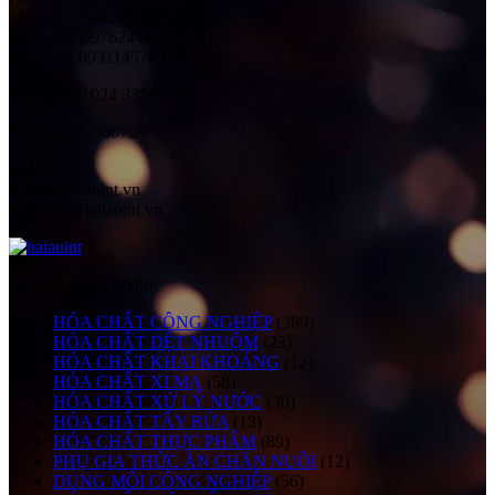
Mr. Ngọc Anh: 0983565628
Mr. Tuấn: 0976244181 (HN)
Mr. Lâm: 0931145765 (SG)
Điện thoại:
024 33560758
Fax:
024 33560759
Email:
haiau@haiauint.vn
ngocanh@haiauint.vn
Danh mục sản phẩm
HÓA CHẤT CÔNG NGHIỆP
(389)
HÓA CHẤT DỆT NHUỘM
(23)
HÓA CHẤT KHAI KHOÁNG
(12)
HÓA CHẤT XI MẠ
(58)
HÓA CHẤT XỬ LÝ NƯỚC
(30)
HÓA CHẤT TẨY RỬA
(13)
HÓA CHẤT THỰC PHẨM
(89)
PHỤ GIA THỨC ĂN CHĂN NUÔI
(12)
DUNG MÔI CÔNG NGHIỆP
(56)