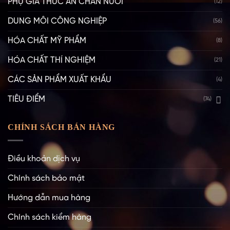
PHỤ GIA THỨC ĂN CHĂN NUÔI
(12)
DUNG MÔI CÔNG NGHIỆP
(56)
HÓA CHẤT MỸ PHẨM
(8)
HÓA CHẤT THÍ NGHIỆM
(21)
CÁC SẢN PHẨM XUẤT KHẨU
(4)
TIÊU ĐIỂM
(74)
CHÍNH SÁCH BÁN HÀNG
Điều khoản dịch vụ
Chính sách bảo mật
Hướng dẫn mua hàng
Chính sách kiểm hàng