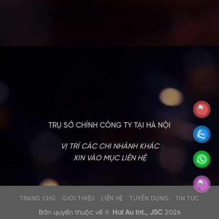
TRỤ SỞ CHÍNH CÔNG TY TẠI HÀ NỘI
VỊ TRÍ CÁC CHI NHÁNH KHÁC
XIN VÀO MỤC LIÊN HỆ
TRANG CHỦ
GIỚI THIỆU
LIÊN HỆ
TUYỂN DỤNG
TIN TỨC
Bản quyền thuộc về ©
Hai Au Int., JSC
2026