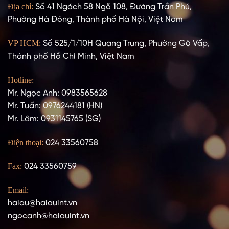
Địa chỉ:
Số 41 Ngách 58 Ngõ 108, Đường Trần Phú,
Phường Hà Đông, Thành phố Hà Nội, Việt Nam
VP HCM:
Số 525/1/10H Quang Trung, Phường Gò Vấp,
Thành phố Hồ Chí Minh, Việt Nam
Hotline:
Mr. Ngọc Anh: 0983565628
Mr. Tuấn: 0976244181 (HN)
Mr. Lâm: 0931145765 (SG)
Điện thoại:
024 33560758
Fax:
024 33560759
Email:
haiau@haiauint.vn
ngocanh@haiauint.vn