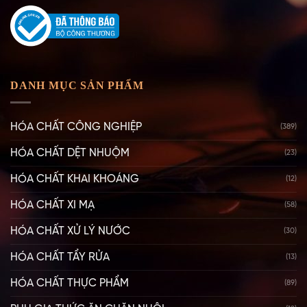
DANH MỤC SẢN PHẨM
HÓA CHẤT CÔNG NGHIỆP
(389)
HÓA CHẤT DỆT NHUỘM
(23)
HÓA CHẤT KHAI KHOÁNG
(12)
HÓA CHẤT XI MẠ
(58)
HÓA CHẤT XỬ LÝ NƯỚC
(30)
HÓA CHẤT TẨY RỬA
(13)
HÓA CHẤT THỰC PHẨM
(89)