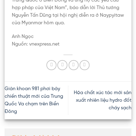
Trung Quốc ở Biển Đông và ủng hộ các yêu cầu
hợp pháp của Việt Nam”, báo dẫn lời Thủ tướng
Nguyễn Tấn Dũng tại hội nghị diễn ra ở Naypyitaw
của Myanmar hôm qua.
Anh Ngọc
Nguồn: vnexpress.net
Giàn khoan 981 phơi bày
Hóa chất xúc tác mới sản
chiến thuật mới của Trung
xuất nhiên liệu hydro đốt
Quốc Va chạm trên Biển
cháy sạch
Đông