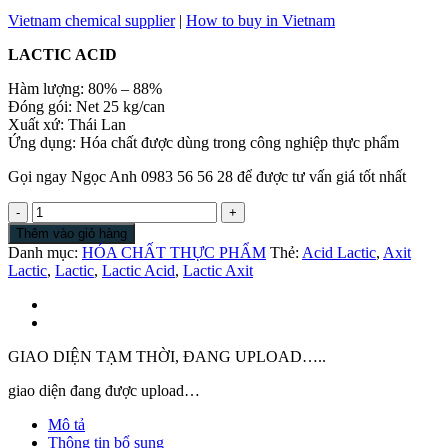
Vietnam chemical supplier
|
How to buy in Vietnam
LACTIC ACID
Hàm lượng: 80% – 88%
Đóng gói: Net 25 kg/can
Xuất xứ: Thái Lan
Ứng dụng: Hóa chất được dùng trong công nghiệp thực phẩm
Gọi ngay Ngọc Anh 0983 56 56 28 để được tư vấn giá tốt nhất
Lactic
Acid
Thêm vào giỏ hàng
|
Danh mục:
HÓA CHẤT THỰC PHẨM
Thẻ:
Acid Lactic
,
Axit
Axit
Lactic
,
Lactic
,
Lactic Acid
,
Lactic Axit
Lactic
|
Lactic
|
Lactic
GIAO DIỆN TẠM THỜI, ĐANG UPLOAD…..
Axit
|
giao diện đang được upload…
Acid
Mô tả
Lactic
Thông tin bổ sung
số