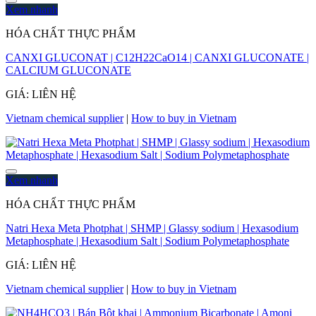
Xem nhanh
HÓA CHẤT THỰC PHẨM
CANXI GLUCONAT | C12H22CaO14 | CANXI GLUCONATE |
CALCIUM GLUCONATE
GIÁ: LIÊN HỆ
Vietnam chemical supplier
|
How to buy in Vietnam
Xem nhanh
HÓA CHẤT THỰC PHẨM
Natri Hexa Meta Photphat | SHMP | Glassy sodium | Hexasodium
Metaphosphate | Hexasodium Salt | Sodium Polymetaphosphate
GIÁ: LIÊN HỆ
Vietnam chemical supplier
|
How to buy in Vietnam