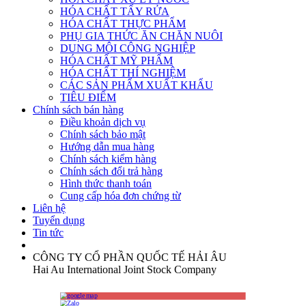
HÓA CHẤT TẨY RỬA
HÓA CHẤT THỰC PHẨM
PHỤ GIA THỨC ĂN CHĂN NUÔI
DUNG MÔI CÔNG NGHIỆP
HÓA CHẤT MỸ PHẨM
HÓA CHẤT THÍ NGHIỆM
CÁC SẢN PHẨM XUẤT KHẨU
TIÊU ĐIỂM
Chính sách bán hàng
Điều khoản dịch vụ
Chính sách bảo mật
Hướng dẫn mua hàng
Chính sách kiểm hàng
Chính sách đổi trả hàng
Hình thức thanh toán
Cung cấp hóa đơn chứng từ
Liên hệ
Tuyển dụng
Tin tức
CÔNG TY CỔ PHẦN QUỐC TẾ HẢI ÂU
Hai Au International Joint Stock Company