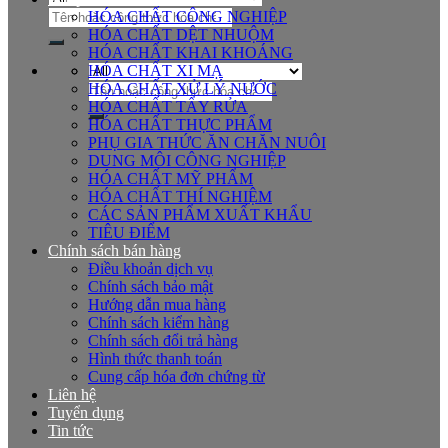
Tìm
HÓA CHẤT CÔNG NGHIỆP
kiếm:
HÓA CHẤT DỆT NHUỘM
HÓA CHẤT KHAI KHOÁNG
HÓA CHẤT XI MẠ
Tìm
HÓA CHẤT XỬ LÝ NƯỚC
kiếm:
HÓA CHẤT TẨY RỬA
HÓA CHẤT THỰC PHẨM
PHỤ GIA THỨC ĂN CHĂN NUÔI
DUNG MÔI CÔNG NGHIỆP
HÓA CHẤT MỸ PHẨM
HÓA CHẤT THÍ NGHIỆM
CÁC SẢN PHẨM XUẤT KHẨU
TIÊU ĐIỂM
Chính sách bán hàng
Điều khoản dịch vụ
Chính sách bảo mật
Hướng dẫn mua hàng
Chính sách kiểm hàng
Chính sách đổi trả hàng
Hình thức thanh toán
Cung cấp hóa đơn chứng từ
Liên hệ
Tuyển dụng
Tin tức