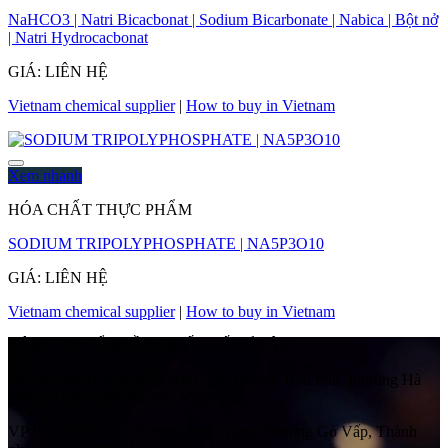
NaHCO3 | Natri Bicacbonat | Sodium Bicarbonate | Nabica | Bột nở
| Natri Hydrocacbonat
GIÁ: LIÊN HỆ
Vietnam chemical supplier
|
How to buy in Vietnam
Xem nhanh
HÓA CHẤT THỰC PHẨM
SODIUM TRIPOLYPHOSPHATE | NA5P3O10
GIÁ: LIÊN HỆ
Vietnam chemical supplier
|
How to buy in Vietnam
CÔNG TY CỔ PHẦN QUỐC TẾ HẢI ÂU
Địa chỉ:
Số 41 Ngách 58 Ngõ 108, Đường Trần Phú, Phường Hà
Đông, Thành phố Hà Nội, Việt Nam
VP HCM:
Số 525/1/10H Quang Trung, Phường Gò Vấp, Thành