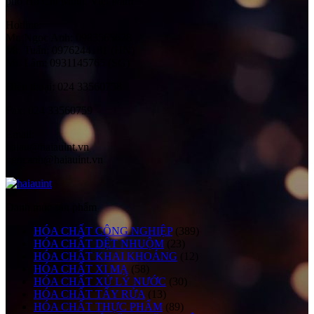
phố Hồ Chí Minh, Việt Nam
Hotline:
Mr. Ngọc Anh: 0983565628
Mr. Tuấn: 0976244181 (HN)
Mr. Lâm: 0931145765 (SG)
Điện thoại:
024 33560758
Fax:
024 33560759
Email:
haiau@haiauint.vn
ngocanh@haiauint.vn
Danh mục sản phẩm
HÓA CHẤT CÔNG NGHIỆP
(389)
HÓA CHẤT DỆT NHUỘM
(23)
HÓA CHẤT KHAI KHOÁNG
(12)
HÓA CHẤT XI MẠ
(58)
HÓA CHẤT XỬ LÝ NƯỚC
(30)
HÓA CHẤT TẨY RỬA
(13)
HÓA CHẤT THỰC PHẨM
(89)