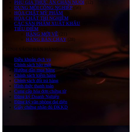
PHỤ GIA THỨC ĂN CHĂN NUÔI
(12)
DUNG MÔI CÔNG NGHIỆP
(56)
HÓA CHẤT MỸ PHẨM
(8)
HÓA CHẤT THÍ NGHIỆM
(21)
CÁC SẢN PHẨM XUẤT KHẨU
(4)
TIÊU ĐIỂM
(74)
HÀNG MỚI VỀ
(21)
HÀNG BÁN CHẠY
(28)
CHÍNH SÁCH BÁN HÀNG
Điều khoản dịch vụ
Chính sách bảo mật
Hướng dẫn mua hàng
Chính sách kiểm hàng
Chính sách đổi trả hàng
Hình thức thanh toán
Cung cấp hóa đơn chứng từ
Đăng ký Doanh Nghiệp
Đăng ký văn phòng đại diện
Giấy chứng nhận đủ ĐKKD