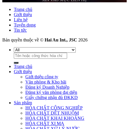
Trang chủ
Giới thiệu
Liên hệ
Tuyển dụng
Tin tức
Bản quyền thuộc về ©
Hai Au Int., JSC
2026
Tìm
kiếm:
Trang chủ
Giới thiệu
Giới thiệu công ty
Văn phòng & Kho bãi
Đăng ký Doanh Nghiệp
Đăng ký văn phòng đại diện
Giấy chứng nhận đủ ĐKKD
Sản phẩm
HÓA CHẤT CÔNG NGHIỆP
HÓA CHẤT DỆT NHUỘM
HÓA CHẤT KHAI KHOÁNG
HÓA CHẤT XI MẠ
HÓA CHẤT XỬ LÝ NƯỚC